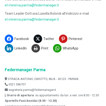
et.minerva.parma@federmanager.it
Team Leader Dott.ssa Luisella Bolondi all’indirizzo e-mail
et.minerva.parma@federmanager.it
Facebook
Twitter
Pinterest
LinkedIn
Print
WhatsApp
Federmanager Parma
STRADA ANTONIO ZAROTTO, 86/A - 43123 - PARMA
0521 386707
segreteria.parma@federmanager.it
Orario di apertura
: su appuntamento da lun. a ven. ore 8.30 - 12.30
Sportello Fasi/Assidai (8.30 - 12.30)
: