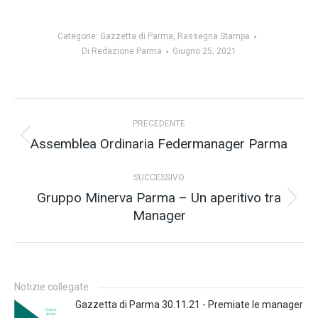
Categorie:
Gazzetta di Parma
,
Rassegna Stampa
Di
Redazione Parma
Giugno 25, 2021
Naviga
PRECEDENTE
tra
Assemblea Ordinaria Federmanager Parma
Post
precedente:
i
SUCCESSIVO
post
Gruppo Minerva Parma – Un aperitivo tra
Prossimo
Manager
post:
Notizie collegate
Gazzetta di Parma 30.11.21 - Premiate le manager