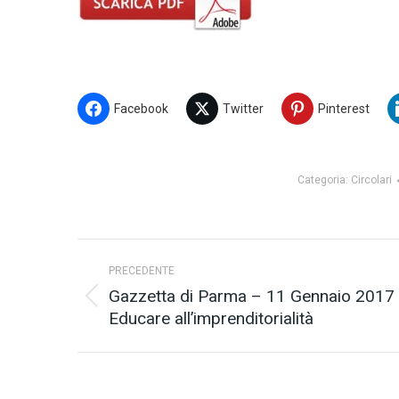
Facebook
Twitter
Pinterest
Categoria:
Circolari
Naviga
PRECEDENTE
tra
Gazzetta di Parma – 11 Gennaio 2017
Post
Educare all’imprenditorialità
i
precedente:
post