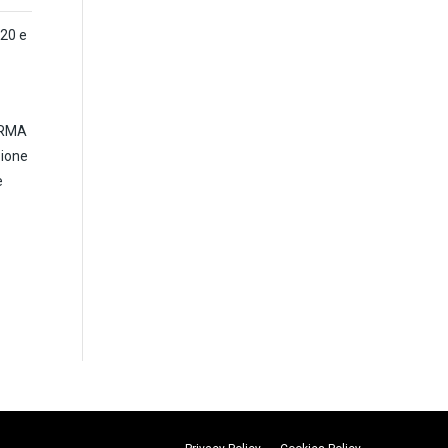
20 e
ARMA
zione
e