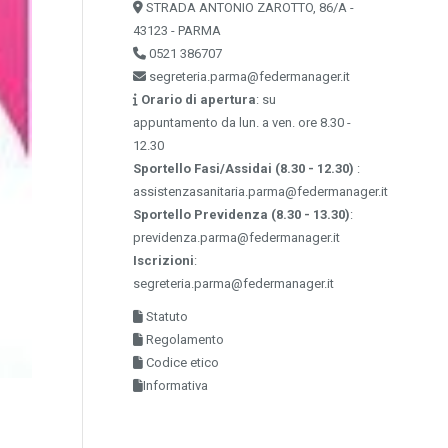
STRADA ANTONIO ZAROTTO, 86/A -
43123 - PARMA
0521 386707
segreteria.parma@federmanager.it
Orario di apertura
: su
appuntamento da lun. a ven. ore 8.30 -
12.30
Sportello Fasi/Assidai (8.30 - 12.30)
:
assistenzasanitaria.parma@federmanager.it
Sportello Previdenza (8.30 - 13.30)
:
previdenza.parma@federmanager.it
Iscrizioni
:
segreteria.parma@federmanager.it
Statuto
Regolamento
Codice etico
Informativa