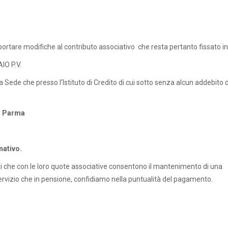
pportare modifiche al contributo associativo che resta pertanto fissato in
IO P.V.
Sede che presso l’Istituto di Credito di cui sotto senza alcun addebito d
– Parma
nativo.
itti che con le loro quote associative consentono il mantenimento di una
 servizio che in pensione, confidiamo nella puntualità del pagamento.