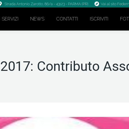
Strada Antonio Zarotto, 86/a - 43123 - PARMA (PR).
Vai al sito Fede
SERVIZI
NEWS
CONTATTI
ISCRIVITI
FO
-2017: Contributo Ass