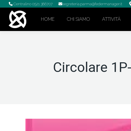
Centralino 0521 386707
segreteria.parma@federmanager.it
HOME
CHI SIAMO
ATTIVITÀ
Circolare 1P