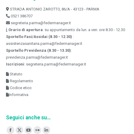
STRADA ANTONIO ZAROTTO, 86/A - 43123 - PARMA
0521 386707
segreteria.parma@federmanager.it
Orario di apertura
: su appuntamento da lun. a ven. ore 8.30 - 12.30
Sportello Fasi/Assidai (8.30 - 12.30)
:
assistenzasanitaria.parma@federmanager.it
Sportello Previdenza (8.30 - 13.30)
:
previdenza.parma@federmanager.it
Iscrizioni
: segreteria.parma@federmanager.it
Statuto
Regolamento
Codice etico
Informativa
Seguici anche su…
Ci puoi trovare su:
Facebook
X
YouTube
Flickr
Linkedin