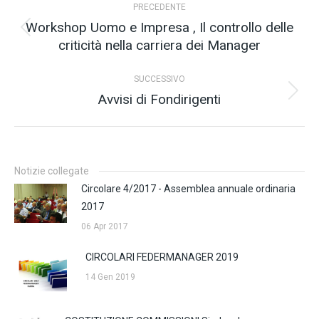
PRECEDENTE
tra
Workshop Uomo e Impresa , Il controllo delle
Post
criticità nella carriera dei Manager
i
precedente:
post
SUCCESSIVO
Avvisi di Fondirigenti
Prossimo
post:
Notizie collegate
Circolare 4/2017 - Assemblea annuale ordinaria
2017
06 Apr 2017
CIRCOLARI FEDERMANAGER 2019
14 Gen 2019