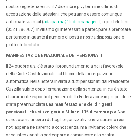
nostra segreteria entro il 7 dicembre p.v., termine ultimo di
accettazione delle adesioni, che potranno essere comunque
anticipate via mail (
adaiparma@federmanager.it
) o per telefono
(0521 386707). Invitiamo gli interessati a partecipare a prenotare
per tempo in quanto il numero di posti a nostra disposizione è
piuttosto limitato.
MANIFESTAZIONE NAZIONALE DEI PENSIONATI
Il 24 ottobre u.s. c’è stato il pronunciamento a noi sfavorevole
della Corte Costituzionale sul blocco della perequazione
automatica. Nella lettera inviata a tutti pensionati dal Presidente
Cuzzilla subito dopo l’emanazione della sentenza, in cui è stato
chiaramente esposto il pensiero della Federazione in proposito, è
stata preannunciata
una manifestazione dei dirigenti
pensionati che si svolgerà a Milano
il 15 dicembre p.v
. Non
conosciamo ancora i dettagli organizzativi che vi saranno resi
noti appena ne saremo a conoscenza, ma invitiamo coloro che
sono intenzionati a partecipare a comunicare alla nostra