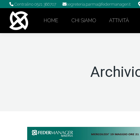
Centralino 0521 386707
segreteria.parma@federmanager.it
HOME
CHI SIAMO
ATTIVITÀ
Archivi