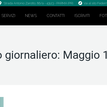
Strada Antonio Zarotto, 86/a - 43123 - PARMA (PR).
Vai al sito Fede
SERVIZI
NEWS
CONTATTI
ISCRIVITI
FO
o giornaliero:
Maggio 1