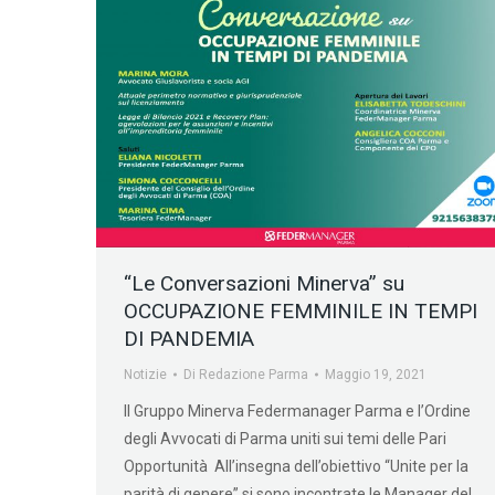
“Le Conversazioni Minerva” su
OCCUPAZIONE FEMMINILE IN TEMPI
DI PANDEMIA
Notizie
Di
Redazione Parma
Maggio 19, 2021
Il Gruppo Minerva Federmanager Parma e l’Ordine
degli Avvocati di Parma uniti sui temi delle Pari
Opportunità All’insegna dell’obiettivo “Unite per la
parità di genere” si sono incontrate le Manager del