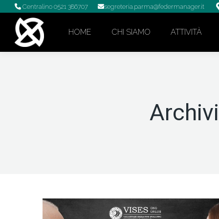
Centralino 0521 386707
segreteria.parma@federmanager.it
HOME
CHI SIAMO
ATTIVITÀ
Archivi