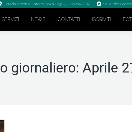
Strada Antonio Zarotto, 86/a - 43123 - PARMA (PR).
Vai al sito Fede
SERVIZI
NEWS
CONTATTI
ISCRIVITI
FO
o giornaliero:
Aprile 2