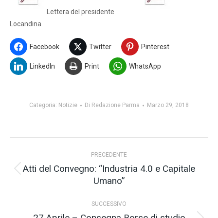
Lettera del presidente
Locandina
Facebook
Twitter
Pinterest
LinkedIn
Print
WhatsApp
Categoria:
Notizie
Di
Redazione Parma
Marzo 29, 2018
Naviga
PRECEDENTE
tra
Atti del Convegno: “Industria 4.0 e Capitale
Post
Umano”
i
precedente:
post
SUCCESSIVO
27 Aprile – Consegna Borse di studio