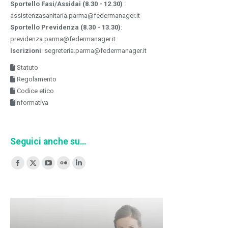
Sportello Fasi/Assidai (8.30 - 12.30)
:
assistenzasanitaria.parma@federmanager.it
Sportello Previdenza (8.30 - 13.30)
:
previdenza.parma@federmanager.it
Iscrizioni
: segreteria.parma@federmanager.it
Statuto
Regolamento
Codice etico
Informativa
Seguici anche su…
Ci puoi trovare su:
Facebook
X
YouTube
Flickr
Linkedin
page
page
page
page
page
opens
opens
opens
opens
opens
in
in
in
in
in
new
new
new
new
new