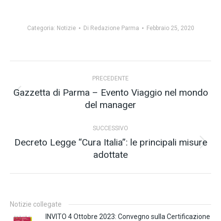
Categoria:
Notizie
Di
Redazione Parma
Febbraio 25, 2020
Naviga
PRECEDENTE
tra
Gazzetta di Parma – Evento Viaggio nel mondo
Post
del manager
i
precedente:
post
SUCCESSIVO
Decreto Legge “Cura Italia”: le principali misure
Prossimo
adottate
post:
Notizie collegate
INVITO 4 Ottobre 2023: Convegno sulla Certificazione