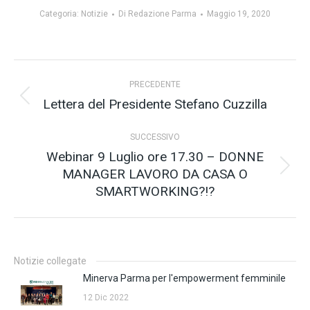
Categoria:
Notizie
Di
Redazione Parma
Maggio 19, 2020
Naviga
PRECEDENTE
tra
Lettera del Presidente Stefano Cuzzilla
Post
precedente:
i
SUCCESSIVO
post
Webinar 9 Luglio ore 17.30 – DONNE
MANAGER LAVORO DA CASA O
Prossimo
SMARTWORKING?!?
post:
Notizie collegate
Minerva Parma per l'empowerment femminile
12 Dic 2022