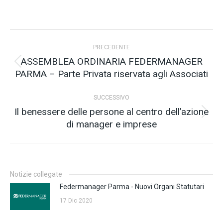
Naviga
PRECEDENTE
tra
ASSEMBLEA ORDINARIA FEDERMANAGER
Post
PARMA – Parte Privata riservata agli Associati
i
precedente:
post
SUCCESSIVO
Il benessere delle persone al centro dell’azione
Prossimo
di manager e imprese
post:
Notizie collegate
Federmanager Parma - Nuovi Organi Statutari
17 Dic 2020