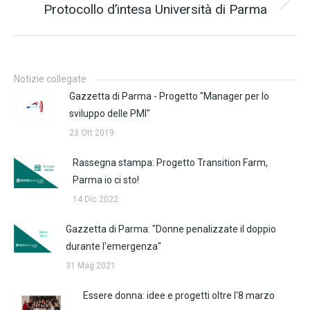
Protocollo d’intesa Università di Parma
Prossimo
post:
Notizie collegate
Gazzetta di Parma - Progetto "Manager per lo
sviluppo delle PMI"
23 Ott 2019
Rassegna stampa: Progetto Transition Farm,
Parma io ci sto!
14 Dic 2022
Gazzetta di Parma: "Donne penalizzate il doppio
durante l'emergenza"
31 Mag 2021
Essere donna: idee e progetti oltre l'8 marzo