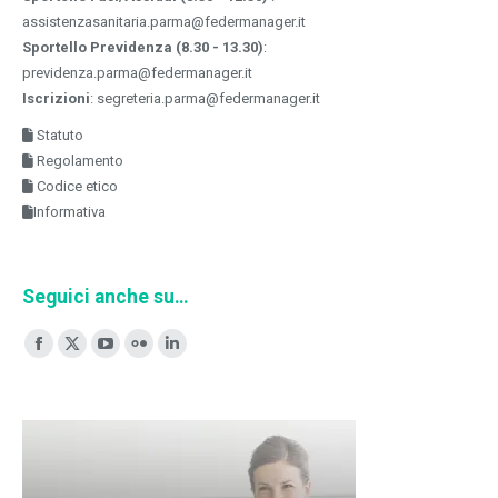
assistenzasanitaria.parma@federmanager.it
Sportello Previdenza (8.30 - 13.30)
:
previdenza.parma@federmanager.it
Iscrizioni
: segreteria.parma@federmanager.it
Statuto
Regolamento
Codice etico
Informativa
Seguici anche su…
Ci puoi trovare su:
Facebook
X
YouTube
Flickr
Linkedin
page
page
page
page
page
opens
opens
opens
opens
opens
in
in
in
in
in
new
new
new
new
new