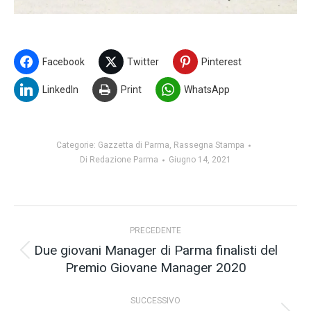
Facebook
Twitter
Pinterest
LinkedIn
Print
WhatsApp
Categorie:
Gazzetta di Parma
,
Rassegna Stampa
Di
Redazione Parma
Giugno 14, 2021
Naviga
PRECEDENTE
tra
Due giovani Manager di Parma finalisti del
Post
Premio Giovane Manager 2020
i
precedente:
post
SUCCESSIVO